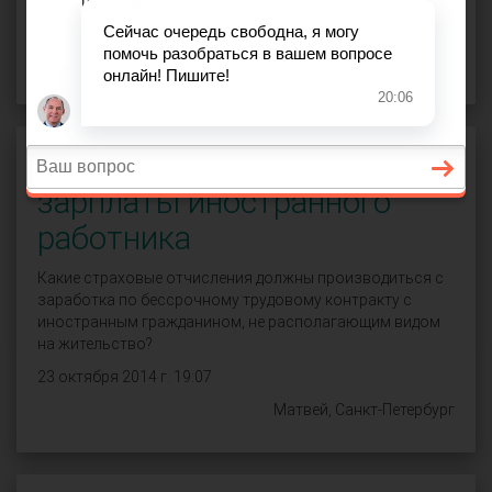
СПРОСИТЬ
Страховые взносы с
зарплаты иностранного
работника
Какие страховые отчисления должны производиться с
заработка по бессрочному трудовому контракту с
иностранным гражданином, не располагающим видом
на жительство?
23 октября 2014 г. 19:07
Матвей, Санкт-Петербург