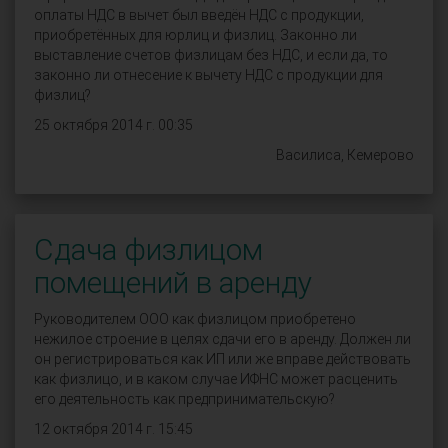
оплаты НДС в вычет был введён НДС с продукции,
приобретённых для юрлиц и физлиц. Законно ли
выставление счетов физлицам без НДС, и если да, то
законно ли отнесение к вычету НДС с продукции для
физлиц?
25 октября 2014 г. 00:35
Василиса, Кемерово
Сдача физлицом
помещений в аренду
Руководителем ООО как физлицом приобретено
нежилое строение в целях сдачи его в аренду. Должен ли
он регистрироваться как ИП или же вправе действовать
как физлицо, и в каком случае ИФНС может расценить
его деятельность как предпринимательскую?
12 октября 2014 г. 15:45