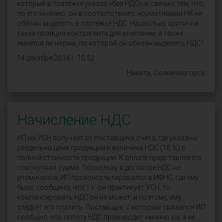
который в платёжке указал «без НДС», в связи с тем, что,
по его мнению, он в соответствии с нормативами НК не
обязан выделять в платёжке НДС. Насколько критична
такая позиция контрагента для компании, а также
имеется ли норма, по которой он обязан выделять НДС?
14 декабря 2014 г. 10:52
Никита, Солнечногорск
Начисление НДС
ИП на УСН получает от поставщика счёта, где указаны
раздельно цена продукции и величина НДС (18 %) с
полной стоимости продукции. К оплате представляется
совокупная сумма. Поскольку в договоре НДС не
упоминался, ИП проконсультировался в ИФНС, где ему
было сообщено, что т.к. он практикует УСН, то
компенсировать НДС он не может, и поэтому, ему
следует его платить. Поставщик, с которым связался ИП
сообщил, что оплату НДС производит именно он, а не