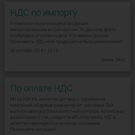
НДС по импорту
У компании была похищена продукция,
импортированная из Белоруссии. По данному факту
возбуждено уголовное дело. Кто именно должен
оплачивать НДС, если продукция не была реализована?
30 октября 2014 г. 23:15
Диана, Ейск
По оплате НДС
ИП на УСН 6% заключён договор с зарубежной
компанией об аренде у неё интернет–магазина. При
выплате аванса в банке валютный контроль затребовал
разъяснение о том, следует ли ИП оплачивать НДС в
качестве нерезидента и на каком основании.
Разъясните ситуацию?