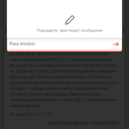
СПРОСИТЬ
Агентский договор
Добрый день , мы транспортная компания, Система
налогообложения ЕНВД, УСНО. Заключили агентский
договор с российской компанией на перевозку грузов
из Турции в Россию, Для этой перевозки мы привлекли
иностранную транспортную компанию. Получили от
принципала денежные средства за транспортные услуги,
и в свою очередь оплатили иностранной компании,
оставив себе вознаграждение. Являемся ли мы
налоговыми агентами по оплате НДС. с уважением Вера
Александровна .
20 марта 2015 г. 13:27
Вера Александровна , Новороссийск