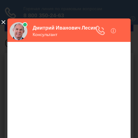
ГлавПрав
Оплата ндс
Бесплатная юридическая
консультация онлайн
Ваш вопрос: