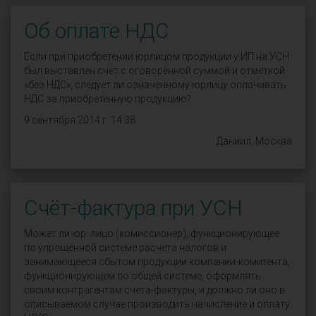
Об оплате НДС
Если при приобретении юрлицом продукции у ИП на УСН
был выставлен счёт с оговорённой суммой и отметкой
«без НДС», следует ли означенному юрлицу оплачивать
НДС за приобретённую продукцию?
9 сентября 2014 г. 14:38
Даниил, Москва
Счёт-фактура при УСН
Может ли юр. лицо (комиссионер), функционирующее
по упрощённой системе расчета налогов и
занимающееся сбытом продукции компании-комитента,
функционирующем по общей системе, оформлять
своим контрагентам счета-фактуры, и должно ли оно в
описываемом случае производить начисление и оплату