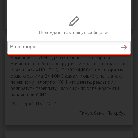
СПРОСИТЬ
УСН и страховые платежи
Компания на УСН ведёт деятельность с февраля.
Начислен заработок сотрудникам и сделаны страховые
отчисления в ПФР, ФСС, ТФОМС и ФФОМС, по алгоритму
общего режима. В ФФОМС выявили ошибку по платежу
по единому налогу при УСН. Что делать, реально ли
возвратить переплату, надо ли было оплачивать эти
взносы при УСН?
19 января 2015 г. 13:41
Тимур, Санкт-Петербург