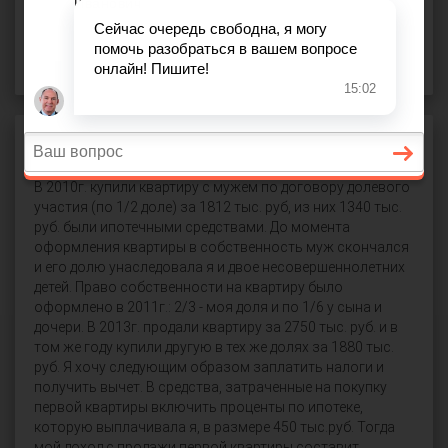
СПРОСИТЬ
Налог с продажи квартиры
В 2010г. купили квартиру с мужем по договору долевого
участия (по 1/2 доле) за 1812 тыс. руб, из них 1340 тыс.
руб. были ипотечными средствами. До момента
оформления квартиры в собственность муж скончался
и его долю унаследовала я и двое несовершеннолетних
детей. Право собственности на квартиру было
оформлено в 2011г.: 2/3 - моя доля и по 1/6 у сына и
дочери. В 2013г. продали квартиру за 2750 тыс. руб. и в
том же году купили другую в тех же долях за 1880 тыс.
руб. Я хочу следующим образом заплатить налоги и
получить вычет. В средства, затраченные на покупку
первой квартиры включить проценты по ипотеке,
которую выплачивала я, в размере 450 тыс.руб. Тогда
мой доход с продажи первой квартиры составит