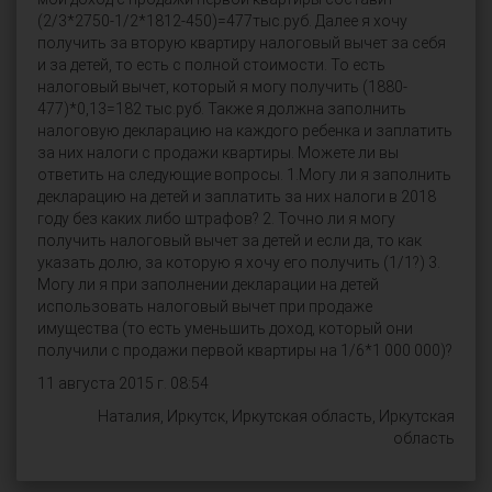
(2/3*2750-1/2*1812-450)=477тыс.руб. Далее я хочу
получить за вторую квартиру налоговый вычет за себя
и за детей, то есть с полной стоимости. То есть
налоговый вычет, который я могу получить (1880-
477)*0,13=182 тыс.руб. Также я должна заполнить
налоговую декларацию на каждого ребенка и заплатить
за них налоги с продажи квартиры. Можете ли вы
ответить на следующие вопросы. 1.Могу ли я заполнить
декларацию на детей и заплатить за них налоги в 2018
году без каких либо штрафов? 2. Точно ли я могу
получить налоговый вычет за детей и если да, то как
указать долю, за которую я хочу его получить (1/1?) 3.
Могу ли я при заполнении декларации на детей
использовать налоговый вычет при продаже
имущества (то есть уменьшить доход, который они
получили с продажи первой квартиры на 1/6*1 000 000)?
11 августа 2015 г. 08:54
Наталия, Иркутск, Иркутская область, Иркутская
область