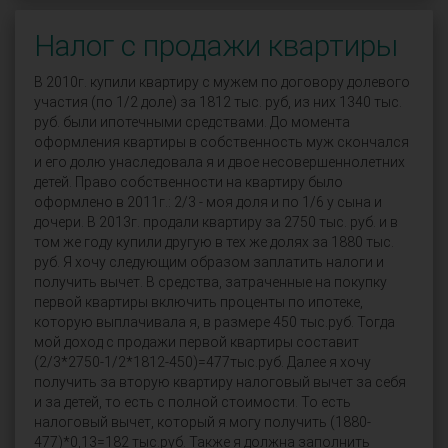
Налог с продажи квартиры
В 2010г. купили квартиру с мужем по договору долевого
участия (по 1/2 доле) за 1812 тыс. руб, из них 1340 тыс.
руб. были ипотечными средствами. До момента
оформления квартиры в собственность муж скончался
и его долю унаследовала я и двое несовершеннолетних
детей. Право собственности на квартиру было
оформлено в 2011г.: 2/3 - моя доля и по 1/6 у сына и
дочери. В 2013г. продали квартиру за 2750 тыс. руб. и в
том же году купили другую в тех же долях за 1880 тыс.
руб. Я хочу следующим образом заплатить налоги и
получить вычет. В средства, затраченные на покупку
первой квартиры включить проценты по ипотеке,
которую выплачивала я, в размере 450 тыс.руб. Тогда
мой доход с продажи первой квартиры составит
(2/3*2750-1/2*1812-450)=477тыс.руб. Далее я хочу
получить за вторую квартиру налоговый вычет за себя
и за детей, то есть с полной стоимости. То есть
налоговый вычет, который я могу получить (1880-
477)*0,13=182 тыс.руб. Также я должна заполнить