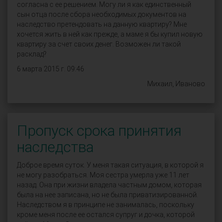
согласна с ее решением. Могу ли я как единственный
сын отца после сбора необходимых документов на
наследство претендовать на данную квартиру? Мне
хочется жить в ней как прежде, а маме я бы купил новую
квартиру за счет своих денег. Возможен ли такой
расклад?
6 марта 2015 г. 09:46
Михаил, Иваново
Пропуск срока принятия
наследства
Доброе время суток. У меня такая ситуация, в которой я
не могу разобраться. Моя сестра умерла уже 11 лет
назад. Она при жизни владела частным домом, которая
была на нее записана, но не была приватизированной.
Наследством я в принципе не занималась, поскольку
кроме меня после ее остался супруг и дочка, которой