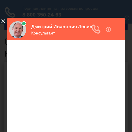
ГлавПрав
Срок принятия
наследства
Бесплатная юридическая
консультация онлайн
Ваш вопрос: