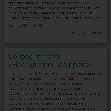
трое племянников. Нотариус заявляет, что срок
принятия наследства для сестры возникает после шести
месяцев, а для племянников после девяти месяцев.
Подскажите, правомерны ли такие действия нотариуса?
7 марта 2015 г. 13:24
Роман, Новокузнецк
Вопрос по теме:
«Наследственное право»
Пять лет назад мой отец скоропостижно скончался. Он
был собственником четырехкомнатной квартиры, в
которой у нас с мамой имеется регистрация.
Первоначально квартира была оформлена в
совместную собственность, ведь родители состояли в
официальном браке. Завещания отец не успел
оформить. Сейчас мама заявила о своем желании
обменять квартиру на жилье меньшей площади. Я не