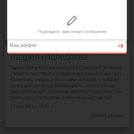
СПРОСИТЬ
Раздел наследства
Здравствуйте. Моя мама умерла от болезни 7 лет назад.
У меня остался брат, который младше меня на два года.
Кроме того, у мамы остался брат, который проживает
один в другом городе. Мне интересно сможет ли наш
дядя претендовать на мамину квартиру? Существуют ли
сроки давности по делам о получении наследства?
27 мая 2015 г. 18:34
Даниил, Москва