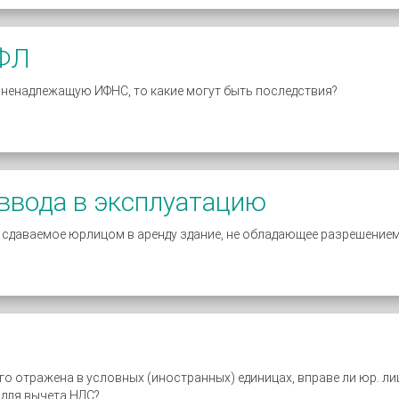
ДФЛ
в ненадлежащую ИФНС, то какие могут быть последствия?
 ввода в эксплуатацию
даваемое юрлицом в аренду здание, не обладающее разрешением 
о отражена в условных (иностранных) единицах, вправе ли юр. ли
й для вычета НДС?