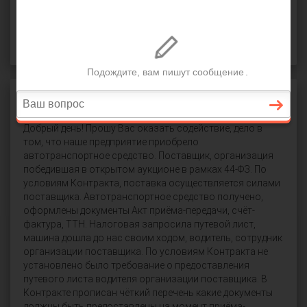
СПРОСИТЬ
Акт приема-передачи
Добрый день! Прошу Вас оказать содействие, дело в
том, что наше предприятие приобрело
автотранспортное средство. Поставщик, организация
победившая в открытом аукционе в рамках 44-ФЗ. По
условиям Контракта, поставка осуществляется силами
поставщика. Автотранспортное средство получено,
оформлены документы Акт приёма-передачи, счёт-
фактура, ТТН. Налоговая запросила путевой лист,
машина дошла до нас своим ходом, водитель, сотрудник
организации поставщика. По условиям Контракта не
установлено было требование о предоставления
путевого листа водителя организации поставщика. В
Контракте прописан чёткий перечень какие документы
должны быть предоставлены на момент приёма-