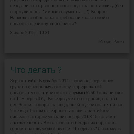
передачи автотранспортного средства поставщику (без
формулировок: " и иные документы......."). Вопрос:
Насколько обосновано требование налоговой о
предоставлении путевого листа?
3 июля 2015 г. 10:31
Игорь, Ржев
Что делать ?
Здравствуйте. В декабре 2014г. произвёл перевозку
груза по факсовому договору, с предоплатой,
предоплату оплатили остаток суммы 52500 оплачивают
по ТТН через 3 б.д. Всле документы отправил, оплаты
нет. Звонил говорят на следующей недели оплатят и так
2 месяца. Потом в феврале выслали гарантийное
письмо в котором указали срок до 20.03.15. погасят
задолженность. В итоге оплаты нет до сих пор, по тел.
говорят на следующей неделе... Что делать? Я нахожусь