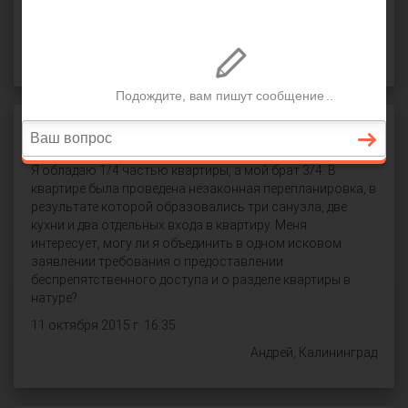
СПРОСИТЬ
Раздел жилой квартиры
Я обладаю 1/4 частью квартиры, а мой брат 3/4. В
квартире была проведена незаконная перепланировка, в
результате которой образовались три санузла, две
кухни и два отдельных входа в квартиру. Меня
интересует, могу ли я объединить в одном исковом
заявлении требования о предоставлении
беспрепятственного доступа и о разделе квартиры в
натуре?
11 октября 2015 г. 16:35
Андрей, Калининград