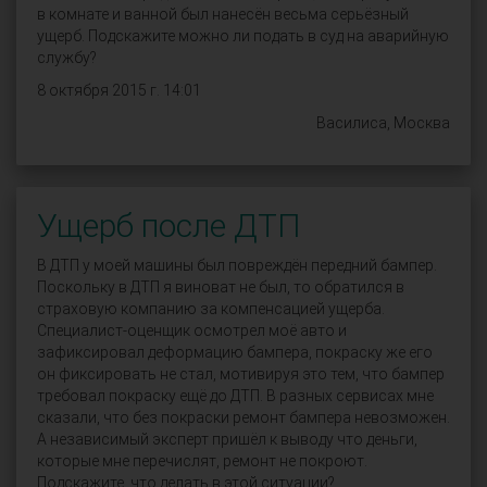
в комнате и ванной был нанесён весьма серьёзный
ущерб. Подскажите можно ли подать в суд на аварийную
службу?
8 октября 2015 г. 14:01
Василиса, Москва
Ущерб после ДТП
В ДТП у моей машины был повреждён передний бампер.
Поскольку в ДТП я виноват не был, то обратился в
страховую компанию за компенсацией ущерба.
Специалист-оценщик осмотрел моё авто и
зафиксировал деформацию бампера, покраску же его
он фиксировать не стал, мотивируя это тем, что бампер
требовал покраску ещё до ДТП. В разных сервисах мне
сказали, что без покраски ремонт бампера невозможен.
А независимый эксперт пришёл к выводу что деньги,
которые мне перечислят, ремонт не покроют.
Подскажите, что делать в этой ситуации?