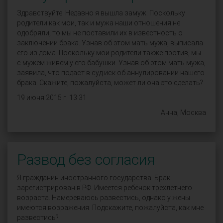
Здравствуйте. Недавно я вышла замуж. Поскольку
родители как мои, так и мужа наши отношения не
одобряли, то мы не поставили их в известность о
заключении брака. Узнав об этом мать мужа, выписала
его из дома. Поскольку мои родители также против, мы
с мужем живём у его бабушки. Узнав об этом мать мужа,
заявила, что подаст в суд иск об аннулировании нашего
брака. Скажите, пожалуйста, может ли она это сделать?
19 июня 2015 г. 13:31
Анна, Москва
Развод без согласия
Я гражданин иностранного государства. Брак
зарегистрирован в РФ. Имеется ребёнок трёхлетнего
возраста. Намереваюсь развестись, однако у жены
имеются возражения. Подскажите, пожалуйста, как мне
развестись?