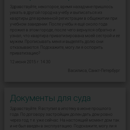
Здравствуйте, некоторое, время назад мне пришлось
уехать в другой город на учёбу и выписаться из
квартиры для временной регистрации в общежитии при
учебном заведении. После учёбы я ещё около года
прожил в этом городе, после чего вернулся обратно и
узнал, что квартира приватизирована моей сестрой и её
мужем. Прописывать меня и выделять долю они
отказываются. Подскажите, могу ли я оспорить
приватизацию?
12 июня 2015 г. 14:30
Василиса, Санкт-Петербург
Документы для суда
Здравствуйте. Я вступил в ипотеку в июне прошлого
года. По договору застройщик долен дать дом ровно
через год, т.е. уже сейчас. На настоящий момент дом так
и не был введён в эксплуатацию. Подскажите, могу ли я