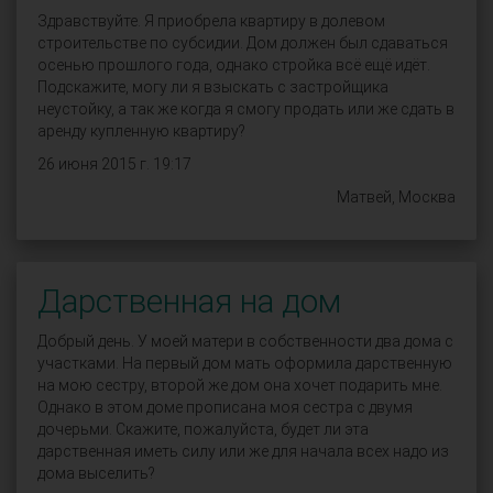
Здравствуйте. Я приобрела квартиру в долевом
строительстве по субсидии. Дом должен был сдаваться
осенью прошлого года, однако стройка всё ещё идёт.
Подскажите, могу ли я взыскать с застройщика
неустойку, а так же когда я смогу продать или же сдать в
аренду купленную квартиру?
26 июня 2015 г. 19:17
Матвей, Москва
Дарственная на дом
Добрый день. У моей матери в собственности два дома с
участками. На первый дом мать оформила дарственную
на мою сестру, второй же дом она хочет подарить мне.
Однако в этом доме прописана моя сестра с двумя
дочерьми. Скажите, пожалуйста, будет ли эта
дарственная иметь силу или же для начала всех надо из
дома выселить?